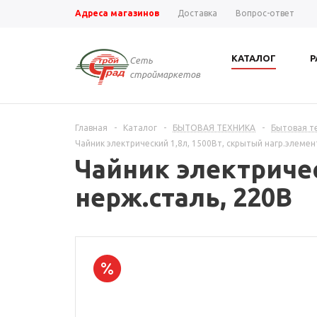
Адреса магазинов
Доставка
Вопрос-ответ
КАТАЛОГ
Р
Сеть
строймаркетов
Главная
-
Каталог
-
БЫТОВАЯ ТЕХНИКА
-
Бытовая т
Чайник электрический 1,8л, 1500Вт, скрытый нагр.элемен
Чайник электричес
нерж.сталь, 220В