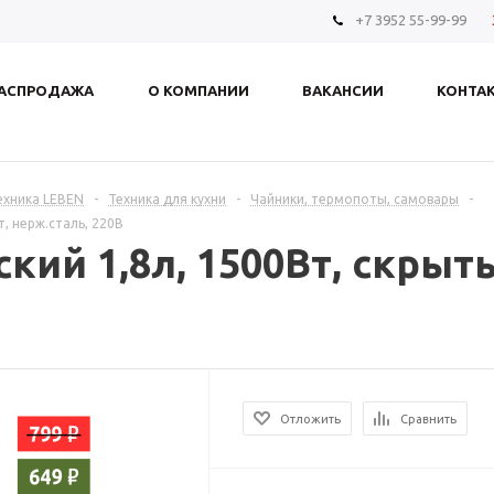
+7 3952 55-99-99
АСПРОДАЖА
О КОМПАНИИ
ВАКАНСИИ
КОНТА
ехника LEBEN
-
Техника для кухни
-
Чайники, термопоты, самовары
-
т, нерж.сталь, 220В
кий 1,8л, 1500Вт, скрыт
Отложить
Сравнить