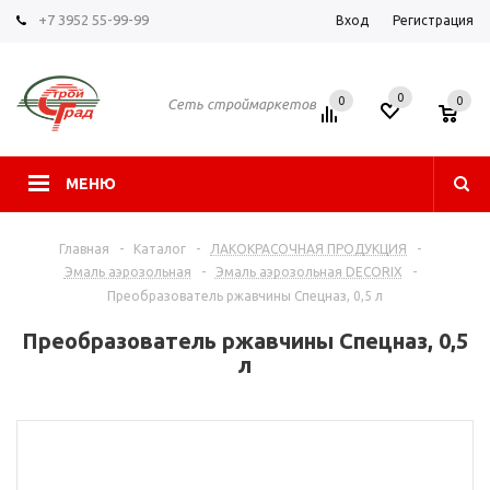
+7 3952 55-99-99
Вход
Регистрация
0
0
0
Сеть строймаркетов
МЕНЮ
Главная
-
Каталог
-
ЛАКОКРАСОЧНАЯ ПРОДУКЦИЯ
-
Эмаль аэрозольная
-
Эмаль аэрозольная DECORIX
-
Преобразователь ржавчины Спецназ, 0,5 л
Преобразователь ржавчины Спецназ, 0,5
л