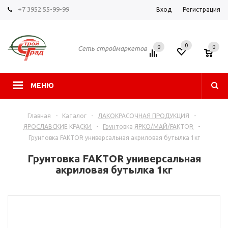
+7 3952 55-99-99
Вход
Регистрация
0
0
0
Сеть строймаркетов
МЕНЮ
Главная
-
Каталог
-
ЛАКОКРАСОЧНАЯ ПРОДУКЦИЯ
-
ЯРОСЛАВСКИЕ КРАСКИ
-
Грунтовка ЯРКО/МАЙ/FAKTOR
-
Грунтовка FAKTOR универсальная акриловая бутылка 1кг
Грунтовка FAKTOR универсальная
акриловая бутылка 1кг