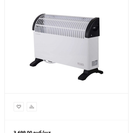
3 699.00
руб
/шт