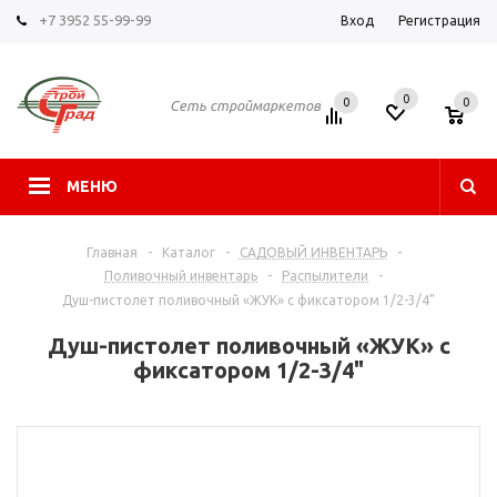
+7 3952 55-99-99
Вход
Регистрация
0
0
0
Сеть строймаркетов
МЕНЮ
Главная
-
Каталог
-
САДОВЫЙ ИНВЕНТАРЬ
-
Поливочный инвентарь
-
Распылители
-
Душ-пистолет поливочный «ЖУК» с фиксатором 1/2-3/4"
Душ-пистолет поливочный «ЖУК» с
фиксатором 1/2-3/4"