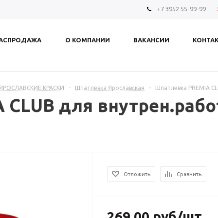
+7 3952 55-99-99
АСПРОДАЖА
О КОМПАНИИ
ВАКАНСИИ
КОНТА
ЯРОСЛАВСКИЕ КРАСКИ
-
Шпатлевка Ярославская
-
Шпатлевка PREMIA CL
 CLUB для внутрен.раб
Отложить
Сравнить
269.00
руб
/шт