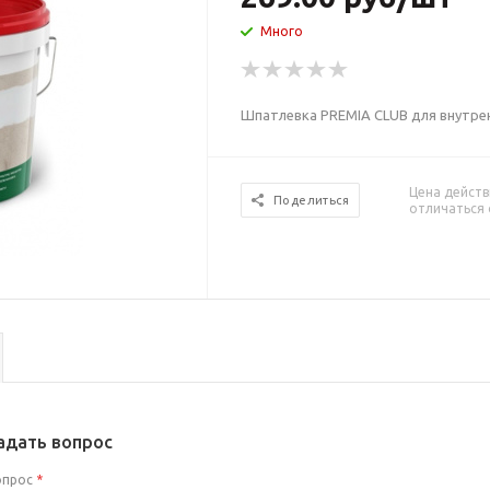
Много
Шпатлевка PREMIA CLUB для внутре
Цена действ
Поделиться
отличаться 
адать вопрос
опрос
*