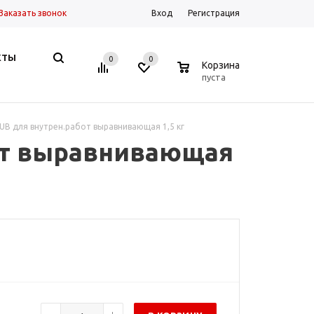
Заказать звонок
Вход
Регистрация
КТЫ
0
0
0
Корзина
пуста
UB для внутрен.работ выравнивающая 1,5 кг
от выравнивающая