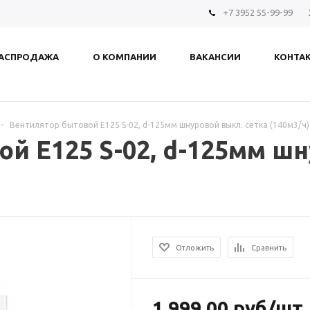
+7 3952 55-99-99
АСПРОДАЖА
О КОМПАНИИ
ВАКАНСИИ
КОНТА
-
Вентилятор бытовой E125 S-02, d-125мм шнуровой выкл. сетка (140м3/ч)
й E125 S-02, d-125мм ш
Отложить
Сравнить
1 999.00
руб
/шт