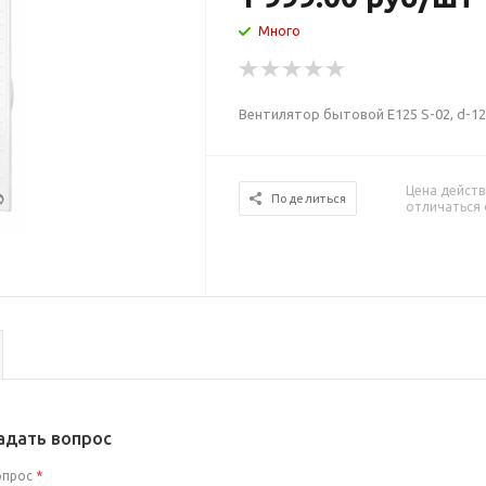
Много
Вентилятор бытовой E125 S-02, d-12
Цена действ
Поделиться
отличаться 
адать вопрос
опрос
*