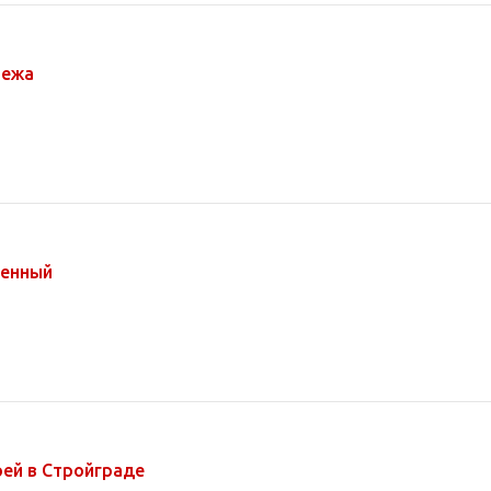
пежа
ненный
ей в Стройграде