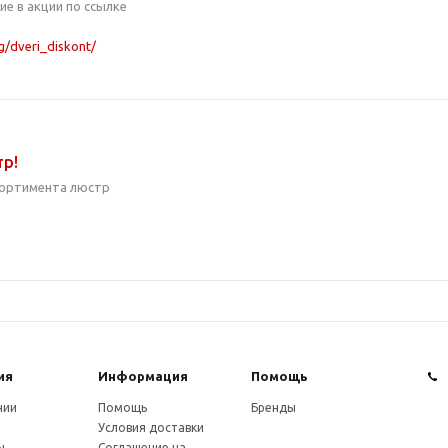
ие в акции по ссылке
og/dveri_diskont/
р!
сортимента люстр
ия
Информация
Помощь
нии
Помощь
Бренды
Условия доставки
ы
Соглашение на