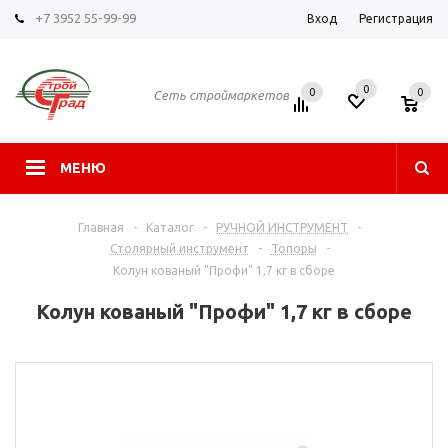
+7 3952 55-99-99
Вход
Регистрация
0
0
0
Сеть строймаркетов
МЕНЮ
Главная
-
Каталог
-
РУЧНОЙ ИНСТРУМЕНТ
-
Столярный инструмент
-
Топоры
-
Колун кованый "Профи" 1,7 кг в сборе
Колун кованый "Профи" 1,7 кг в сборе