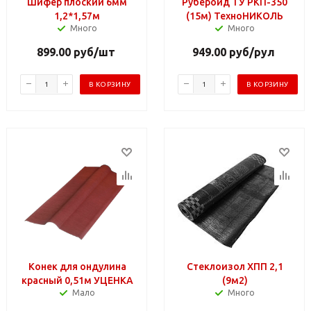
Шифер плоский 6мм
Рубероид ТУ РКП-350
1,2*1,57м
(15м) ТехноНИКОЛЬ
Много
Много
899.00
руб
/шт
949.00
руб
/рул
В КОРЗИНУ
В КОРЗИНУ
Конек для ондулина
Стеклоизол ХПП 2,1
красный 0,51м УЦЕНКА
(9м2)
Мало
Много