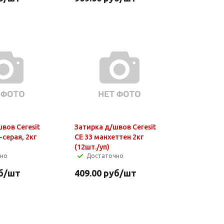
вов Ceresit
Затирка д/швов Ceresit
-серая, 2кг
СЕ 33 манхеттен 2кг
(12шт./уп)
чно
Достаточно
б
/шт
409.00
руб
/шт