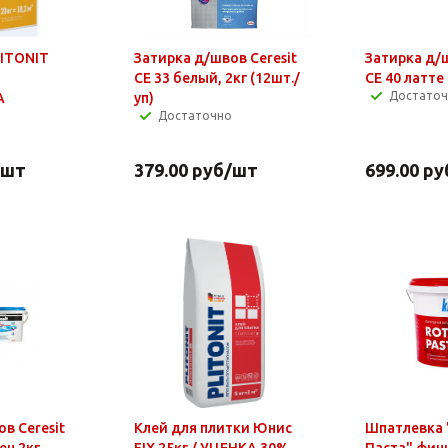
ITONIT
Затирка д/швов Ceresit
Затирка д/ш
СЕ 33 белый, 2кг (12шт./
СЕ 40 латте
Достато
А
уп)
Достаточно
/шт
379.00
руб
/шт
699.00
ру
в Ceresit
Клей для плитки Юнис
Шпатлевка 
ен 2кг
FIX 25кг / УЦЕНКА 30%
Паста" фини