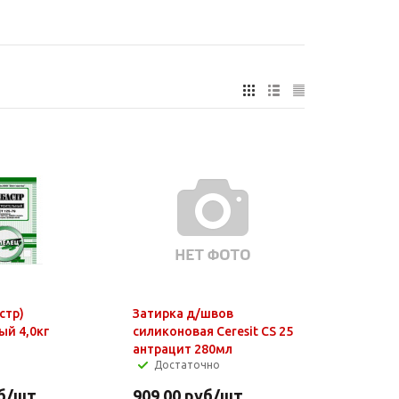
стр)
Затирка д/швов
ый 4,0кг
силиконовая Ceresit CS 25
антрацит 280мл
Достаточно
б
/шт
909.00
руб
/шт