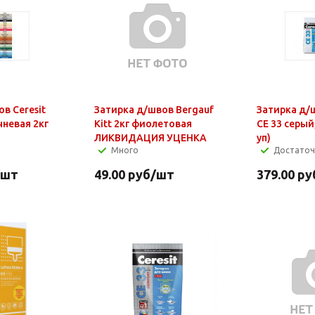
в Ceresit
Затирка д/швов Bergauf
Затирка д/ш
чневая 2кг
Kitt 2кг фиолетовая
СЕ 33 серый,
ЛИКВИДАЦИЯ УЦЕНКА
уп)
Много
Достато
/шт
49.00
руб
/шт
379.00
ру