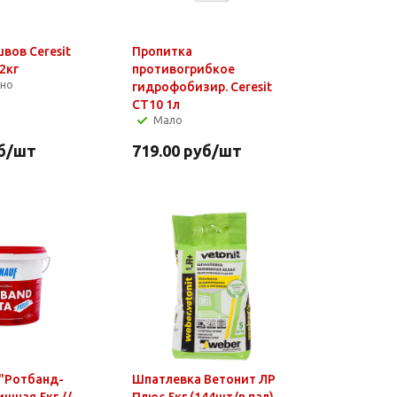
вов Ceresit
Пропитка
 2кг
противогрибкое
чно
гидрофобизир. Сeresit
СТ10 1л
Мало
б
/шт
719.00
руб
/шт
"Ротбанд-
Шпатлевка Ветонит ЛР
шная 5кг //
Плюс 5кг (144шт/в пал)