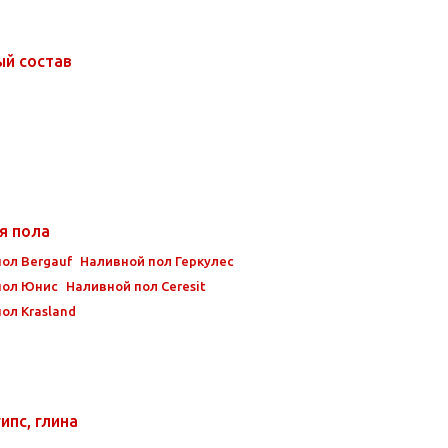
ый состав
я пола
ол Bergauf
Наливной пол Геркулес
пол Юнис
Наливной пол Ceresit
ол Krasland
ипс, глина