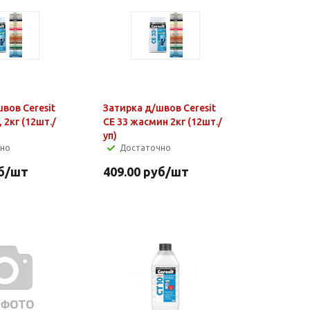
вов Ceresit
Затирка д/швов Ceresit
 2кг (12шт./
СЕ 33 жасмин 2кг (12шт./
уп)
чно
Достаточно
б
/шт
409.00
руб
/шт