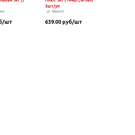
3шт/уп
чно
Много
б
/шт
639.00
руб
/шт