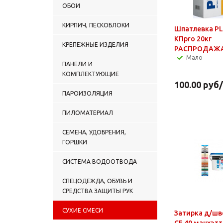
ОБОИ
КИРПИЧ, ПЕСКОБЛОКИ
Шпатлевка PL
KПpro 20кг
КРЕПЕЖНЫЕ ИЗДЕЛИЯ
РАСПРОДАЖ
Мало
ПАНЕЛИ И
КОМПЛЕКТУЮЩИЕ
100.00
руб
ПАРОИЗОЛЯЦИЯ
ПИЛОМАТЕРИАЛ
СЕМЕНА, УДОБРЕНИЯ,
ГОРШКИ
СИСТЕМА ВОДООТВОДА
СПЕЦОДЕЖДА, ОБУВЬ И
СРЕДСТВА ЗАЩИТЫ РУК
СУХИЕ СМЕСИ
Затирка д/шво
СЕ 40 манхэтт