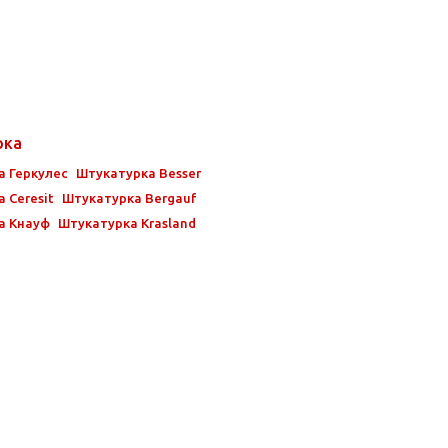
рка
а Геркулес
Штукатурка Besser
 Ceresit
Штукатурка Bergauf
а Кнауф
Штукатурка Krasland