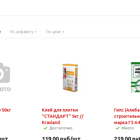
По алфавиту
По цене
Цемент М-400 50кг
Клей для плитки
Гипс (Алеба
"СТАНДАРТ" 5кг //
строительн
Krasland
марка Г5 А4
Достаточно
Много
/шт
119.00
руб
/шт
219.00
ру