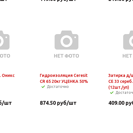
. Оникс
Гидроизоляция Ceresit
Затирка д/ш
CR 65 20кг УЦЕНКА 50%
СЕ 33 сереб.
Достаточно
(12шт./уп)
Достато
б
/шт
874.50
руб
/шт
409.00
ру