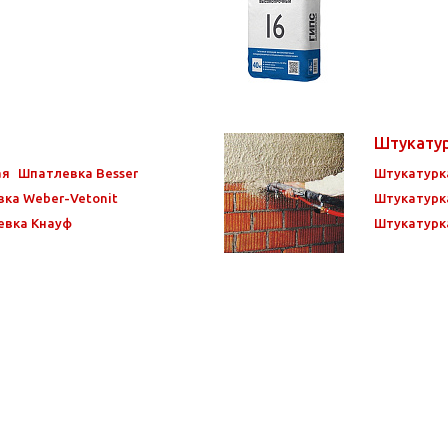
Штукату
ая
Шпатлевка Besser
Штукатурк
ка Weber-Vetonit
Штукатурка
евка Кнауф
Штукатурк