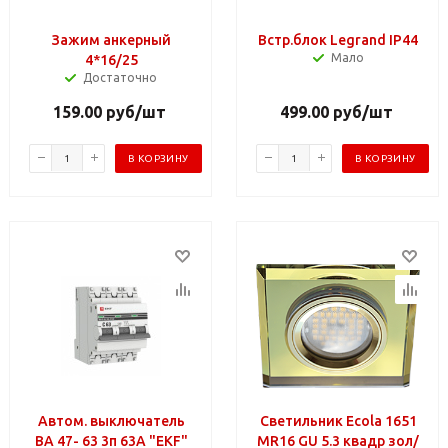
Зажим анкерный
Встр.блок Legrand IP44
Мало
4*16/25
Достаточно
159.00
руб
/шт
499.00
руб
/шт
В КОРЗИНУ
В КОРЗИНУ
Автом. выключатель
Светильник Ecola 1651
ВА 47- 63 3п 63А "EKF"
MR16 GU 5.3 квадр зол/