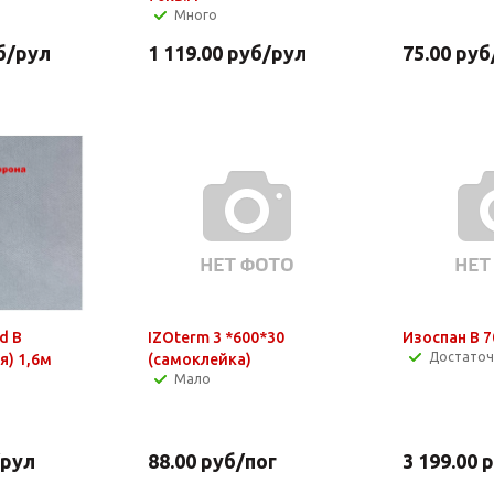
Много
б
/рул
1 119.00
руб
/рул
75.00
руб
d В
IZOterm 3 *600*30
Изоспан В 7
Достато
я) 1,6м
(самоклейка)
Мало
/рул
88.00
руб
/пог
3 199.00
р