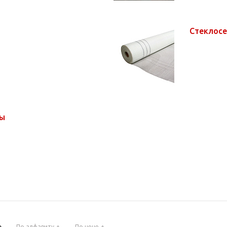
Стеклос
ны
По алфавиту
По цене