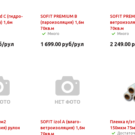
d С (гидро-
SOFIT PREMIUM В
SOFIT PREM
) 1,6м
(пароизоляция) 1,6м
ветроизоля
70кв.м
70кв.м
Много
Много
б
/рул
1 699.00
руб
/рул
2 249.00
р
0м2
SOFIT izol А (влаго-
Пленка п/э
ия) рулон
ветроизоляция) 1,6м
150мкм 75м
Достато
70кв.м