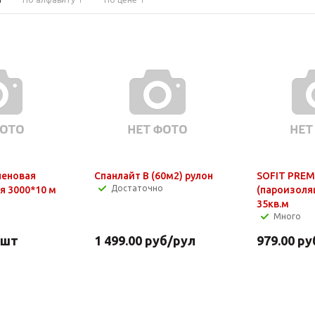
леновая
Спанлайт В (60м2) рулон
SOFIT PREM
Достаточно
я 3000*10 м
(пароизоля
35кв.м
Много
/шт
1 499.00
руб
/рул
979.00
ру