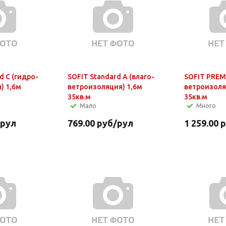
d С (гидро-
SOFIT Standard А (влаго-
SOFIT PREM
) 1,6м
ветроизоляция) 1,6м
ветроизоля
35кв.м
35кв.м
Мало
Много
/рул
769.00
руб
/рул
1 259.00
р