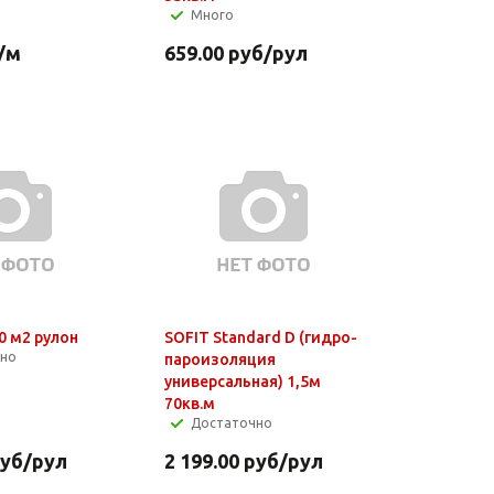
Много
/м
659.00
руб
/рул
0 м2 рулон
SOFIT Standard D (гидро-
чно
пароизоляция
универсальная) 1,5м
70кв.м
Достаточно
уб
/рул
2 199.00
руб
/рул