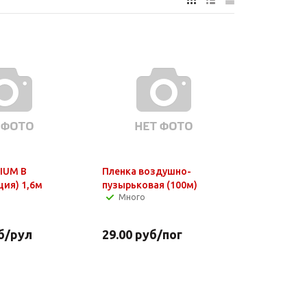
IUM В
Пленка воздушно-
ция) 1,6м
пузырьковая (100м)
Много
б
/рул
29.00
руб
/пог