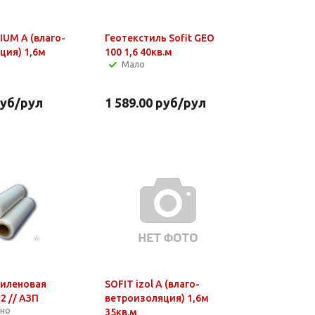
IUM А (влаго-
Геотекстиль Sofit GEO
ция) 1,6м
100 1,6 40кв.м
Мало
уб
/рул
1 589.00
руб
/рул
тиленовая
SOFIT izol А (влаго-
2 // АЗП
ветроизоляция) 1,6м
чно
35кв.м