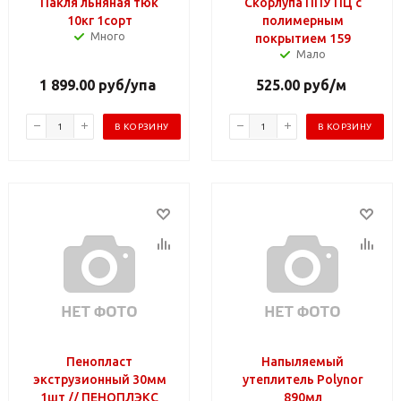
Пакля льняная тюк
Скорлупа ППУ ПЦ с
10кг 1сорт
полимерным
Много
покрытием 159
Мало
1 899.00
руб
/упа
525.00
руб
/м
В КОРЗИНУ
В КОРЗИНУ
Пенопласт
Напыляемый
экструзионный 30мм
утеплитель Polynor
1шт // ПЕНОПЛЭКС
890мл