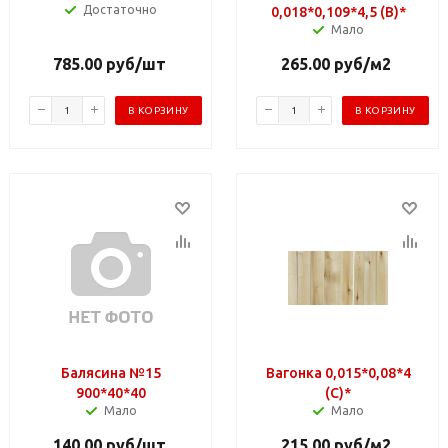
Достаточно
0,018*0,109*4,5 (B)*
Мало
785.00
руб
/шт
265.00
руб
/м2
В КОРЗИНУ
В КОРЗИНУ
Балясина №15
Вагонка 0,015*0,08*4
900*40*40
(C)*
Мало
Мало
140.00
руб
/шт
215.00
руб
/м2