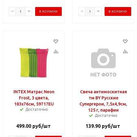
В КОРЗИНУ
В КОРЗИНУ
INTEX Матрас Neon
Свеча антимоскитная
Frost, 3 цвета,
тм BY Русские
183x76см, 59717EU
Супергерои, 7,5х4,9см,
Достаточно
125 г, парафин
Достаточно
499.00
руб
/шт
139.90
руб
/шт