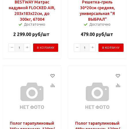
BESTWAY Матрас
Решетка-гриль
надувной FLOCKED AIR,
30*20см средняя,
203x183x22см, до
универсальная "Я
300кг, 67004
ВЫБРАЛ"
Достаточно
Достаточно
2 299.00
руб
/шт
479.00
руб
/шт
В КОРЗИНУ
В КОРЗИНУ
Полог тарапулиновый
Полог тарапулиновый
3*5м плотность 120гр/
4*8м плотность 120гр/