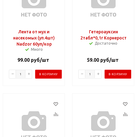
Лента от мух и
Гетероауксин
насекомых (уп.4шт)
2табл*0,1г Корнерост
Достаточно
Nadzor 60уп/кор
Много
99.00
руб
/шт
59.00
руб
/шт
В КОРЗИНУ
В КОРЗИНУ