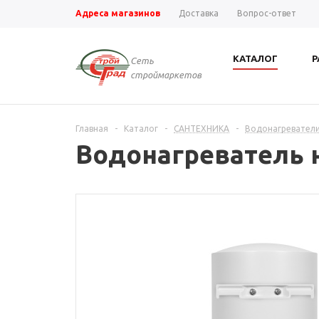
Адреса магазинов
Доставка
Вопрос-ответ
КАТАЛОГ
Р
Сеть
строймаркетов
Главная
-
Каталог
-
САНТЕХНИКА
-
Водонагревател
Водонагреватель н