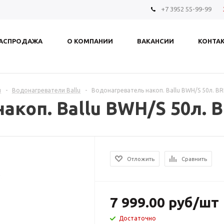
+7 3952 55-99-99
АСПРОДАЖА
О КОМПАНИИ
ВАКАНСИИ
КОНТА
и
-
Водонагреватели Ballu
-
Водонагреватель накоп. Ballu BWH/S 50л. BR
акоп. Ballu BWH/S 50л. B
Отложить
Сравнить
7 999.00
руб
/шт
Достаточно