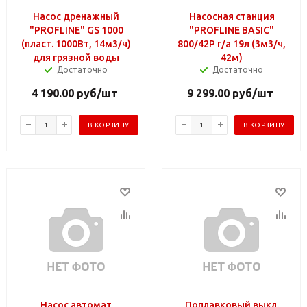
Насос дренажный
Насосная станция
"PROFLINE" GS 1000
"PROFLINE BASIC"
(пласт. 1000Вт, 14м3/ч)
800/42P г/а 19л (3м3/ч,
для грязной воды
42м)
Достаточно
Достаточно
4 190.00
руб
/шт
9 299.00
руб
/шт
В КОРЗИНУ
В КОРЗИНУ
Насос автомат
Поплавковый выкл.