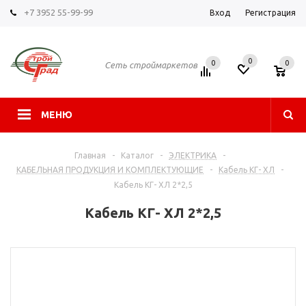
+7 3952 55-99-99
Вход
Регистрация
0
0
0
Сеть строймаркетов
МЕНЮ
Главная
-
Каталог
-
ЭЛЕКТРИКА
-
КАБЕЛЬНАЯ ПРОДУКЦИЯ И КОМПЛЕКТУЮЩИЕ
-
Кабель КГ- ХЛ
-
Кабель КГ- ХЛ 2*2,5
Кабель КГ- ХЛ 2*2,5