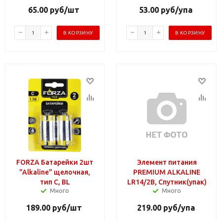
65.00
руб
/шт
53.00
руб
/упа
В КОРЗИНУ
В КОРЗИНУ
FORZA Батарейки 2шт
Элемент питания
"Alkaline" щелочная,
PREMIUM ALKALINE
тип C, BL
LR14/2B, Спутник(упак)
Много
Много
189.00
руб
/шт
219.00
руб
/упа