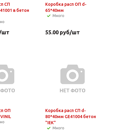
сп СП
Коробка расп ОП d-
41001 в бетон
65*40мм
Много
чно
/шт
55.00
руб
/шт
сп ОП
Коробка расп СП d-
VINIL
80*40мм GE41004 бетон
чно
"IEK"
Много