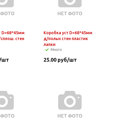
т D=68*45мм
Коробка уст D=68*45мм
/сплош. стен
д/полых стен пластик
лапки
Много
/шт
25.00
руб
/шт