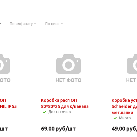
По алфавиту
По цене
 ОП
Коробка расп ОП
Коробка ус
NIL IP55
80*80*25 для к/канала
Schneider д
Достаточно
мет.лапки
Много
/шт
69.00
руб
/шт
49.00
руб