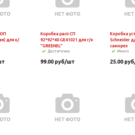
 ОП
Коробка расп СП
Коробка ус
ая) для к/
92*92*40 GE41021 для г/к
Schneider д
"GREENEL"
саморез
Достаточно
Много
шт
99.00
руб
/шт
25.00
руб