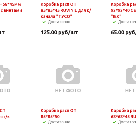
D=68*45мм
Коробка расп ОП
Коробка ра
 с винтами
85*85*45 RUVINIL для к/
92*92*40 GE
канала "ТУСО"
"IEK"
Достаточно
Достато
шт
125.00
руб
/шт
65.00
руб
 СП
Коробка расп ОП
Коробка ра
я г/к
85*85*50
68*68*45 RU
Достаточно
Достато