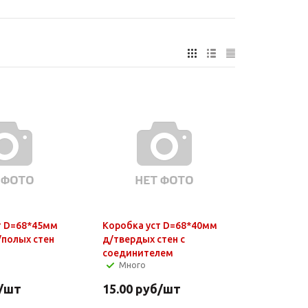
т D=68*45мм
Коробка уст D=68*40мм
/полых стен
д/твердых стен с
соединителем
Много
/шт
15.00
руб
/шт