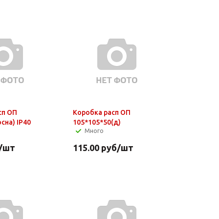
сп ОП
Коробка расп ОП
осна) IP40
105*105*50(д)
Много
/шт
115.00
руб
/шт