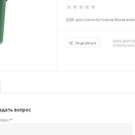
ВДК для стен и потолков белая влаг
Цена действ
Поделиться
отличаться 
адать вопрос
опрос
*