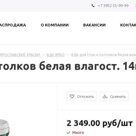
+7 3952 55-99-99
АСПРОДАЖА
О КОМПАНИИ
ВАКАНСИИ
КОНТА
ЯРОСЛАВСКИЕ КРАСКИ
-
ВДК ЯРКО
-
ВДК для стен и потолков белая вла
толков белая влагост. 1
Отложить
Сравнить
2 349.00
руб
/шт
Много