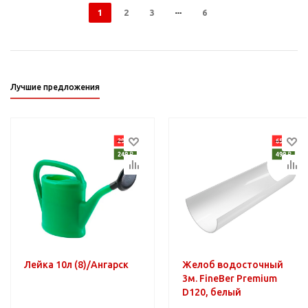
1
2
3
6
Лучшие предложения
Лейка 10л (8)/Ангарск
Желоб водосточный
3м. FineBer Premium
D120, белый