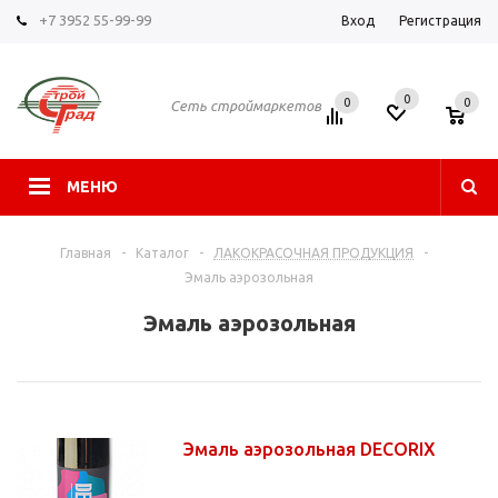
+7 3952 55-99-99
Вход
Регистрация
0
0
0
Сеть строймаркетов
МЕНЮ
Главная
-
Каталог
-
ЛАКОКРАСОЧНАЯ ПРОДУКЦИЯ
-
Эмаль аэрозольная
Эмаль аэрозольная
Эмаль аэрозольная DECORIX