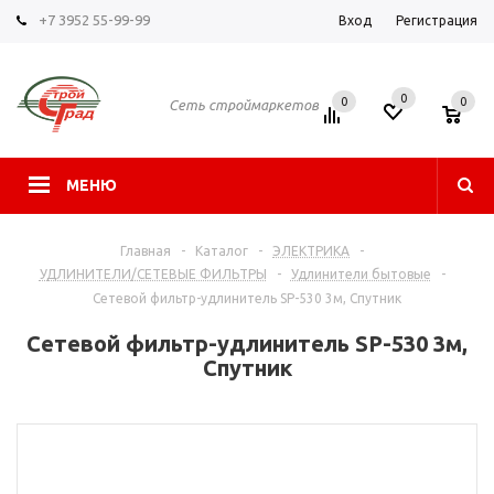
+7 3952 55-99-99
Вход
Регистрация
0
0
0
Сеть строймаркетов
МЕНЮ
Главная
-
Каталог
-
ЭЛЕКТРИКА
-
УДЛИНИТЕЛИ/СЕТЕВЫЕ ФИЛЬТРЫ
-
Удлинители бытовые
-
Сетевой фильтр-удлинитель SP-530 3м, Спутник
Сетевой фильтр-удлинитель SP-530 3м,
Спутник