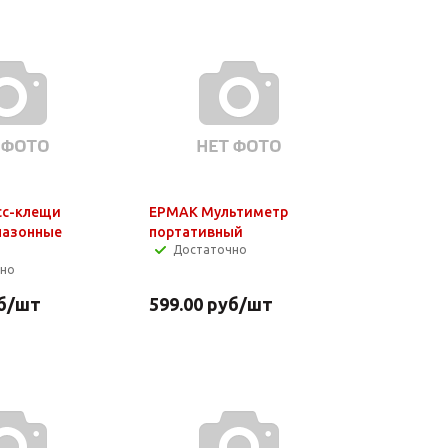
сс-клещи
ЕРМАК Мультиметр
пазонные
портативный
Достаточно
чно
б
/шт
599.00
руб
/шт