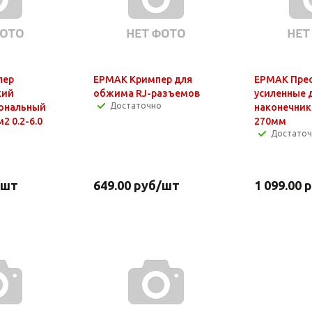
пер
ЕРМАК Кримпер для
ЕРМАК Пре
кий
обжима RJ-разъемов
усиленные 
Достаточно
ональный
наконечник
2 0.2-6.0
270мм
Достато
/шт
649.00
руб
/шт
1 099.00
р