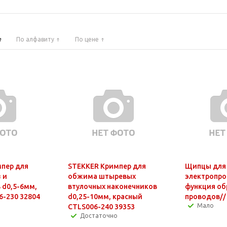
По алфавиту
По цене
пер для
STEKKER Кримпер для
Щипцы для 
 и
обжима штыревых
электропро
 d0,5-6мм,
втулочных наконечников
функция об
6-230 32804
d0,25-10мм, красный
проводов//
Мало
CTLS006-240 39353
Достаточно