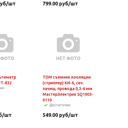
уб
/шт
799.00
руб
/шт
ьтиметр
TDM съемник изоляции
T-832
(стриппер) КИ-6, сеч.
чно
зачищ. провода 0,3-6 мм
МастерЭлектрик SQ1003-
0110
Достаточно
б
/шт
549.00
руб
/шт