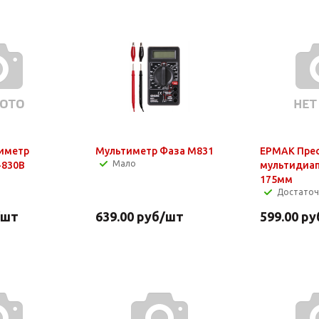
иметр
Мультиметр Фаза М831
ЕРМАК Пре
Мало
-830В
мультидиа
175мм
Достато
/шт
639.00
руб
/шт
599.00
ру