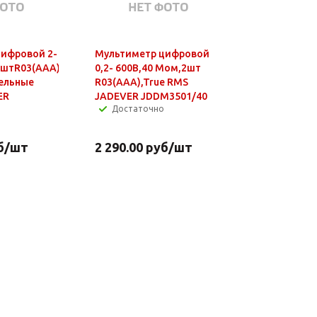
ифровой 2-
Мультиметр цифровой
2штR03(AAA)
0,2- 600В,40 Мом,2шт
ельные
R03(AAA),True RMS
ER
JADEVER JDDM3501/40
Достаточно
б
/шт
2 290.00
руб
/шт