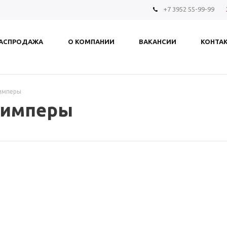
+7 3952 55-99-99
АСПРОДАЖА
О КОМПАНИИ
ВАКАНСИИ
КОНТА
имперы
римперы