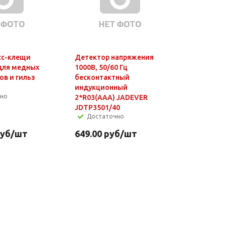
сс-клещи
Детектор напряжения
для медных
1000В, 50/60 Гц
ов и гильз
бесконтактный
индукционный
чно
2*R03(AAA) JADEVER
JDTP3501/40
Достаточно
уб
/шт
649.00
руб
/шт