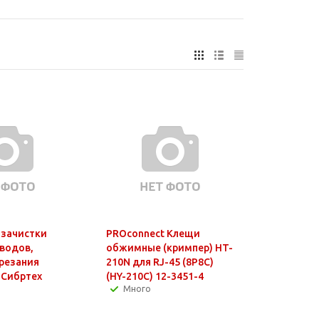
зачистки
PROconnect Клещи
водов,
обжимные (кримпер) HT-
резания
210N для RJ-45 (8P8C)
 Сибртех
(HY-210C) 12-3451-4
Много