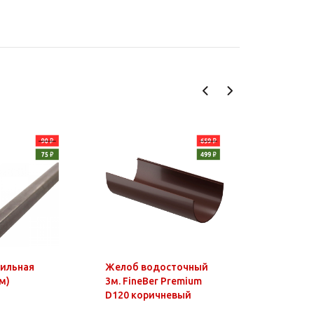
фильная
Желоб водосточный
Чайник э
м)
3м. FineBer Premium
1,8л, 150
D120 коричневый
нагр.элем
нерж.стал