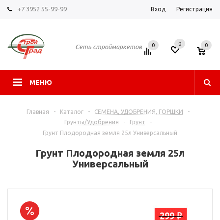
+7 3952 55-99-99
Вход
Регистрация
0
0
0
Сеть строймаркетов
МЕНЮ
Главная
-
Каталог
-
СЕМЕНА, УДОБРЕНИЯ, ГОРШКИ
-
Грунты/Удобрения
-
Грунт
-
Грунт Плодородная земля 25л Универсальный
Грунт Плодородная земля 25л
Универсальный