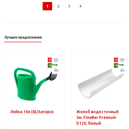
1
2
3
4
Лучшие предложения
Лейка 10л (8)/Ангарск
Желоб водосточный
3м. FineBer Premium
D120, белый