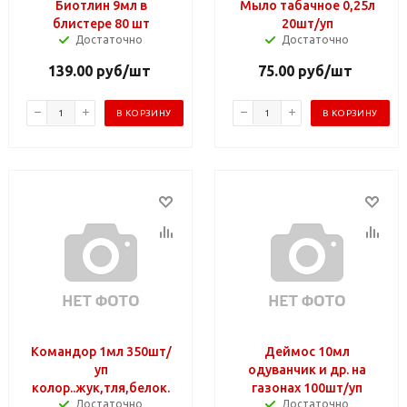
Биотлин 9мл в
Мыло табачное 0,25л
блистере 80 шт
20шт/уп
Достаточно
Достаточно
139.00
руб
/шт
75.00
руб
/шт
В КОРЗИНУ
В КОРЗИНУ
Командор 1мл 350шт/
Деймос 10мл
уп
одуванчик и др. на
колор..жук,тля,белок.
газонах 100шт/уп
Достаточно
Достаточно