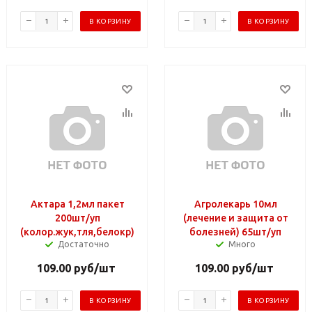
В КОРЗИНУ
В КОРЗИНУ
Актара 1,2мл пакет
Агролекарь 10мл
200шт/уп
(лечение и защита от
(колор.жук,тля,белокр)
болезней) 65шт/уп
Достаточно
Много
109.00
руб
/шт
109.00
руб
/шт
В КОРЗИНУ
В КОРЗИНУ