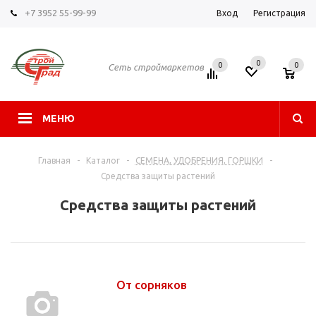
+7 3952 55-99-99
Вход
Регистрация
0
0
0
Сеть строймаркетов
МЕНЮ
Главная
-
Каталог
-
СЕМЕНА, УДОБРЕНИЯ, ГОРШКИ
-
Средства защиты растений
Средства защиты растений
От сорняков