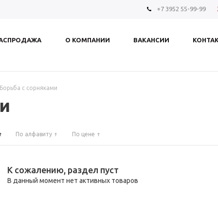
+7 3952 55-99-99
АСПРОДАЖА
О КОМПАНИИ
ВАКАНСИИ
КОНТА
Борьба с сорняками
ми
По алфавиту
По цене
К сожалению, раздел пуст
В данный момент нет активных товаров