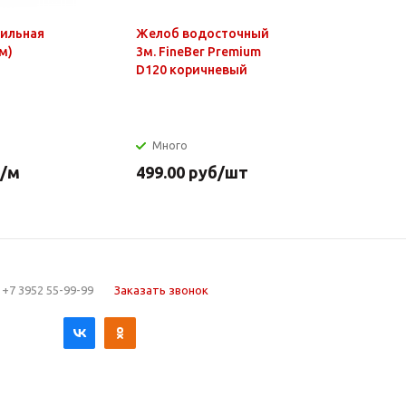
фильная
Желоб водосточный
Чайник э
м)
3м. FineBer Premium
1,8л, 150
D120 коричневый
нагр.элем
нерж.стал
Много
Много
/м
499.00
руб
/шт
649.90
р
+7 3952 55-99-99
Заказать звонок