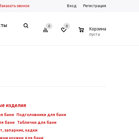
Заказать звонок
Вход
Регистрация
КТЫ
0
0
0
Корзина
пуста
ые изделия
ля бани
Подголовники для бани
ля бани
Таблички для бани
т, запарник, кадки
вши,кружки для бани