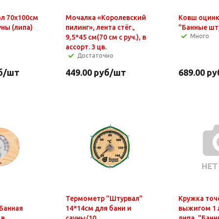
ол 70х100см
Мочалка «Королевский
Ковш оцинк
уны (липа)
пилинг», лента стёг.,
"Банные шт
Много
9,5*45 см(70 см с руч.), в
ассорт. 3 цв.
Достаточно
б
/шт
449.00
руб
/шт
689.00
ру
Термометр "Штурвал"
Кружка точ
Банная
14*14см для бани и
выжигом 1 л
 в
сауны/10
липа, "Банн