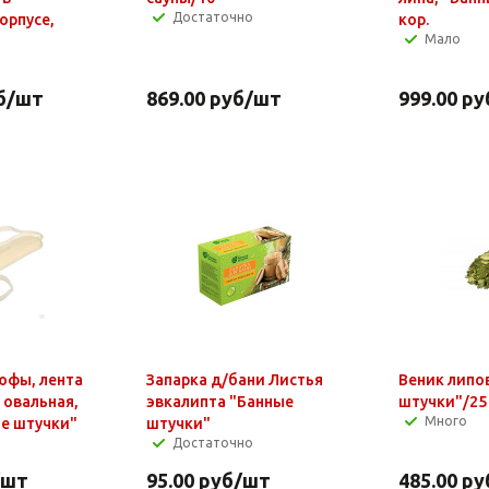
Достаточно
орпусе,
кор.
Мало
б
/шт
869.00
руб
/шт
999.00
ру
юфы, лента
Запарка д/бани Листья
Веник липо
, овальная,
эвкалипта "Банные
штучки"/25
Много
ые штучки"
штучки"
Достаточно
/шт
95.00
руб
/шт
485.00
ру