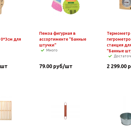
Пемза фигурная в
Термометр 
0*3см для
ассортименте "Банные
гигрометро
штучки"
станция для
Много
"Банные шт
Достато
/шт
79.00
руб
/шт
2 299.00
р