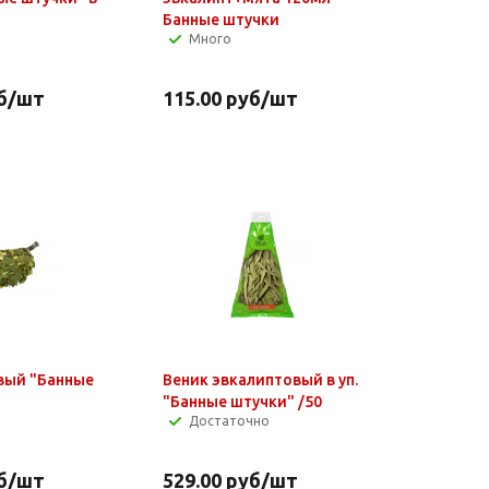
Банные штучки
Много
б
/шт
115.00
руб
/шт
вый "Банные
Веник эвкалиптовый в уп.
"Банные штучки" /50
Достаточно
б
/шт
529.00
руб
/шт