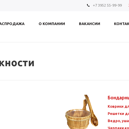
+7 3952 55-99-99
АСПРОДАЖА
О КОМПАНИИ
ВАКАНСИИ
КОНТА
жности
и
Бондарн
Коврики д
Решетки д
Ведро, уша
Черпаки,ко