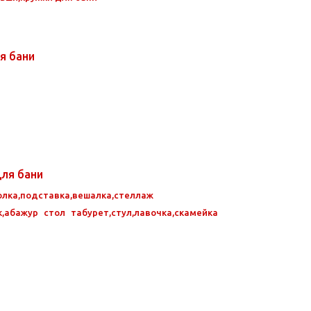
я бани
для бани
олка,подставка,вешалка,стеллаж
к,абажур
стол
табурет,стул,лавочка,скамейка