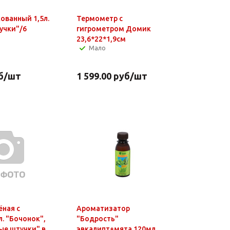
ованный 1,5л.
Термометр с
учки"/6
гигрометром Домик
23,6*22*1,9см
Мало
б
/шт
1 599.00
руб
/шт
ёная с
Ароматизатор
. "Бочонок",
"Бодрость"
ые штучки" в
эвкалипт+мята 120мл