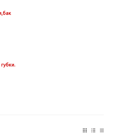
я,бак
 губки.