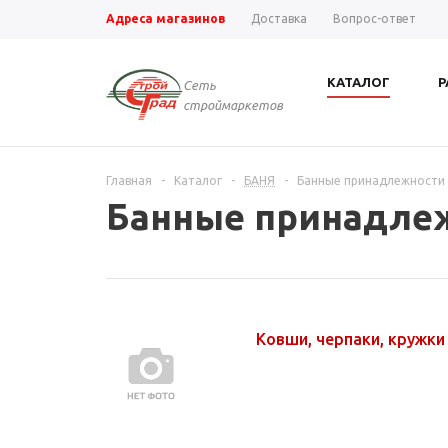
Адреса магазинов
Доставка
Вопрос-ответ
КАТАЛОГ
Р
Сеть
строймаркетов
Главная
-
Каталог
-
БАНЯ
-
Банные принадлежности
Банные принадле
Ковши, черпаки, кружк