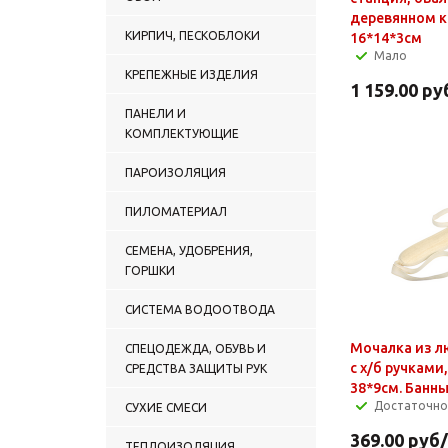
деревянном к
КИРПИЧ, ПЕСКОБЛОКИ
16*14*3см
Мало
КРЕПЕЖНЫЕ ИЗДЕЛИЯ
1 159.00
ру
ПАНЕЛИ И
КОМПЛЕКТУЮЩИЕ
ПАРОИЗОЛЯЦИЯ
ПИЛОМАТЕРИАЛ
СЕМЕНА, УДОБРЕНИЯ,
ГОРШКИ
СИСТЕМА ВОДООТВОДА
Мочалка из л
СПЕЦОДЕЖДА, ОБУВЬ И
с х/б ручками
СРЕДСТВА ЗАЩИТЫ РУК
38*9см. Банн
Достаточно
СУХИЕ СМЕСИ
369.00
руб
ТЕПЛОИЗОЛЯЦИЯ