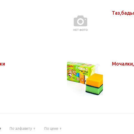
Таз,бадь
ики
Мочалки,
По алфавиту
По цене