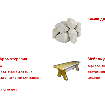
Камни дл
/Аромотерапия
Мебель 
ло
зеркало
п
рева
маска для лица
светильни
ажер
молочко для ванны
шезлонг
кет,запарка