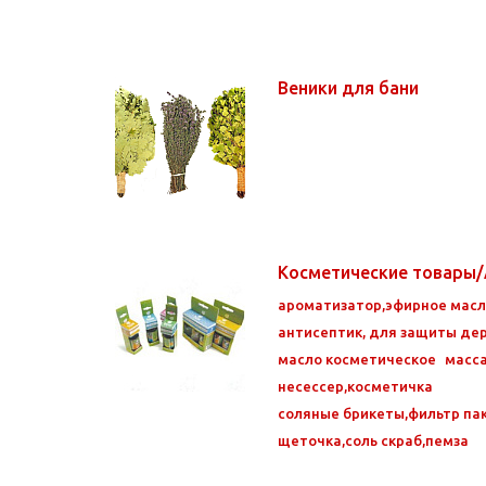
Веники для бани
Косметические товары
ароматизатор,эфирное мас
антисептик, для защиты де
масло косметическое
масс
несессер,косметичка
соляные брикеты,фильтр па
щеточка,соль скраб,пемза