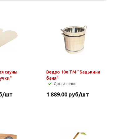
ля сауны
Ведро 10л ТМ "Бацькина
учки"
баня"
Достаточно
б
/шт
1 889.00
руб
/шт