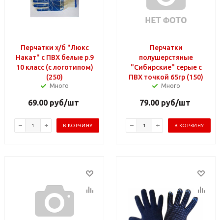
Перчатки х/б "Люкс
Перчатки
Накат" с ПВХ белые р.9
полушерстяные
10 класс (с логотипом)
"Сибирские" серые с
(250)
ПВХ точкой 65гр (150)
Много
Много
69.00
руб
/шт
79.00
руб
/шт
В КОРЗИНУ
В КОРЗИНУ