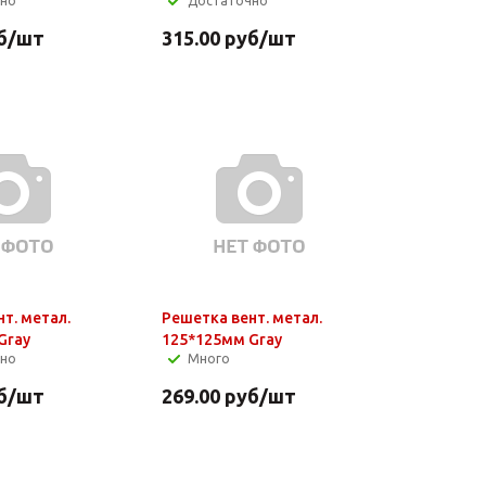
чно
Достаточно
б
/шт
315.00
руб
/шт
т. метал.
Решетка вент. метал.
Gray
125*125мм Gray
чно
Много
б
/шт
269.00
руб
/шт