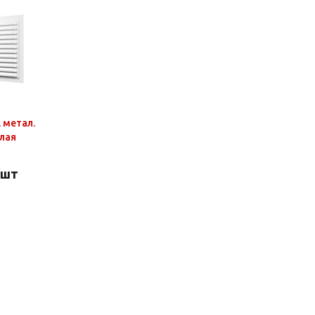
 метал.
лая
/шт