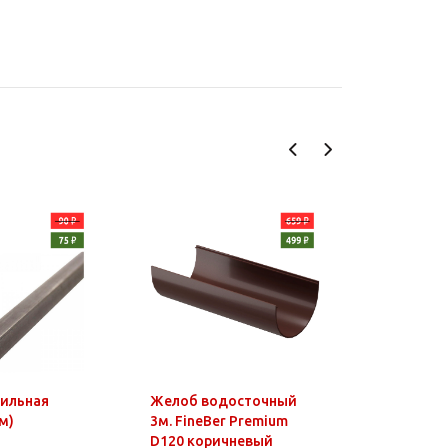
фильная
Желоб водосточный
Чайник э
м)
3м. FineBer Premium
1,8л, 150
D120 коричневый
нагр.элем