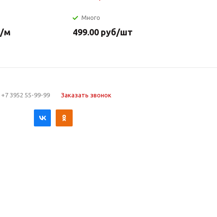
нерж.стал
Много
Много
/м
499.00
руб
/шт
649.90
р
+7 3952 55-99-99
Заказать звонок