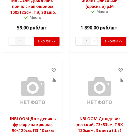
INBLOOM Дождевик-
Жилет флисовый
пончо с капюшоном
(красный) р.M
Много
100х125см, ПЭ, 20 мкр.
Много
59.00
руб
/шт
1 890.00
руб
/шт
В КОРЗИНУ
В КОРЗИНУ
INBLOOM Дождевик в
INBLOOM Дождевик
футляре на крючке,
детский, 73х53см, ПВХ
90х120см, ПЭ 10 мкм
130мкм, 3 цвета (Шт)