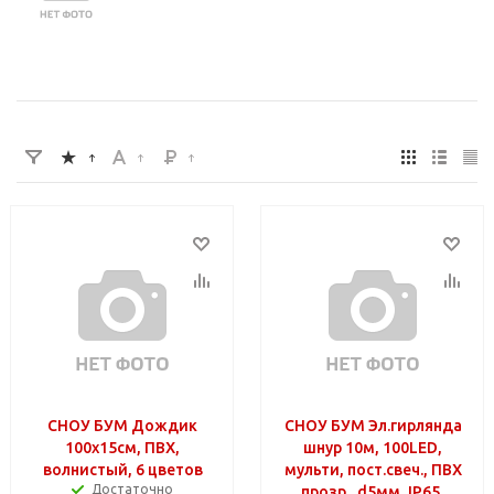
СНОУ БУМ Дождик
СНОУ БУМ Эл.гирлянда
100х15см, ПВХ,
шнур 10м, 100LED,
волнистый, 6 цветов
мульти, пост.свеч., ПВХ
Достаточно
прозр., d5мм, IP65,