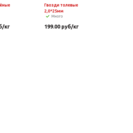
шёные
Гвозди толевые
2,0*25мм
Много
б
/кг
199.00
руб
/кг