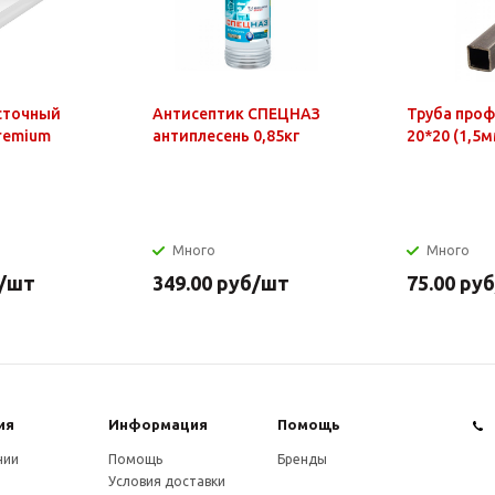
сточный
Антисептик СПЕЦНАЗ
Труба про
Premium
антиплесень 0,85кг
20*20 (1,5м
Много
Много
/шт
349.00
руб
/шт
75.00
руб
ия
Информация
Помощь
нии
Помощь
Бренды
Условия доставки