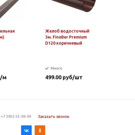
фильная
Желоб водосточный
Чайник э
м)
3м. FineBer Premium
1,8л, 150
D120 коричневый
нагр.элем
нерж.стал
Много
Много
/м
499.00
руб
/шт
649.90
р
+7 3952 55-99-99
Заказать звонок