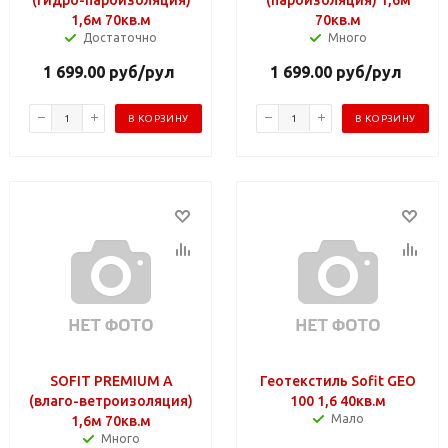
1,6м 70кв.м
70кв.м
Достаточно
Много
1 699.00
руб
/рул
1 699.00
руб
/рул
В КОРЗИНУ
В КОРЗИНУ
SOFIT PREMIUM А
Геотекстиль Sofit GEO
(влаго-ветроизоляция)
100 1,6 40кв.м
Мало
1,6м 70кв.м
Много