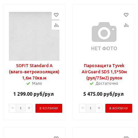
SOFIT Standard А
Парозащита Tyvek
(влаго-ветроизоляция)
AirGuard SD5 1,5*50м
1,6м 70кв.м
(рул/75м2) рулон
Мало
Достаточно
1 299.00
руб
/рул
5 475.00
руб
/рул
В КОРЗИНУ
В КОРЗИНУ