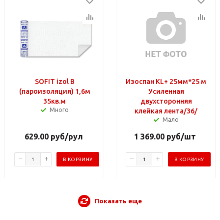
SOFIT izol B
Изоспан KL+ 25мм*25 м
(пароизоляция) 1,6м
Усиленная
35кв.м
двухсторонняя
Много
клейкая лента/36/
Мало
629.00
руб
/рул
1 369.00
руб
/шт
В КОРЗИНУ
В КОРЗИНУ
Показать еще