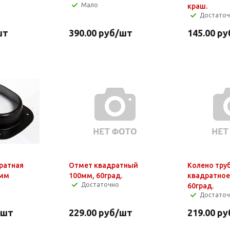
Мало
краш.
Достато
шт
390.00
руб
/шт
145.00
ру
ратная
Отмет квадратный
Колено тру
0мм
100мм, 60град.
квадратное
Достаточно
60град.
Достато
/шт
229.00
руб
/шт
219.00
ру