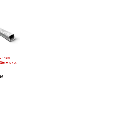
очная
50мм окр.
/м