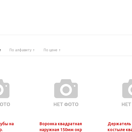
По алфавиту
По цене
убы на
Воронка квадратная
Держатель 
р.
наружная 150мм окр
костыле ква