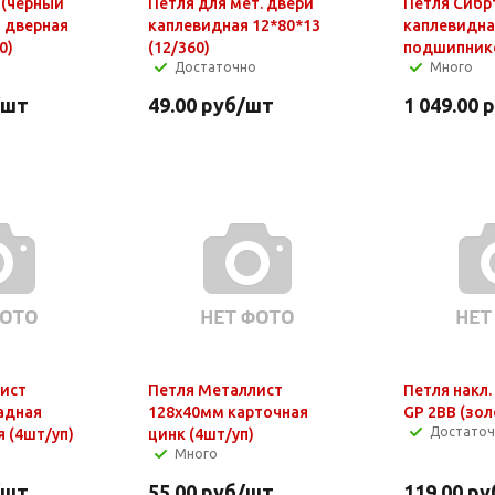
 (чёрный
Петля для мет. двери
Петля Сибр
я дверная
каплевидная 12*80*13
каплевидна
0)
(12/360)
подшипник
Достаточно
Много
/шт
49.00
руб
/шт
1 049.00
р
ист
Петля Металлист
Петля накл.
адная
128х40мм карточная
GP 2BB (зо
Достато
 (4шт/уп)
цинк (4шт/уп)
Много
/шт
55.00
руб
/шт
119.00
ру