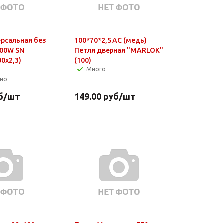
ерсальная без
100*70*2,5 AС (медь)
000W SN
Петля дверная "MARLOK"
00x2,3)
(100)
Много
чно
б
/шт
149.00
руб
/шт