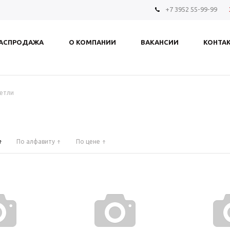
+7 3952 55-99-99
АСПРОДАЖА
О КОМПАНИИ
ВАКАНСИИ
КОНТА
етли
По алфавиту
По цене