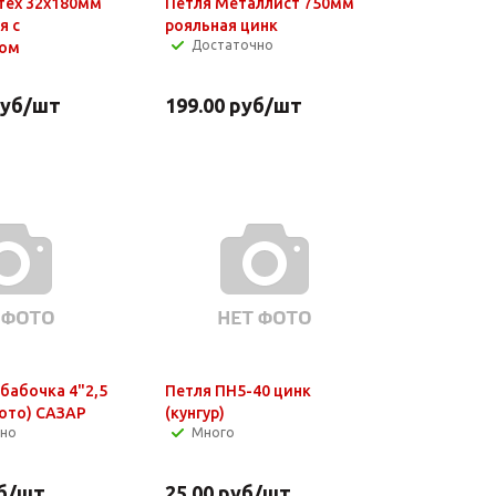
тех 32х180мм
Петля Металлист 750мм
я с
рояльная цинк
Достаточно
ом
уб
/шт
199.00
руб
/шт
 бабочка 4"2,5
Петля ПН5-40 цинк
лото) САЗАР
(кунгур)
чно
Много
б
/шт
25.00
руб
/шт