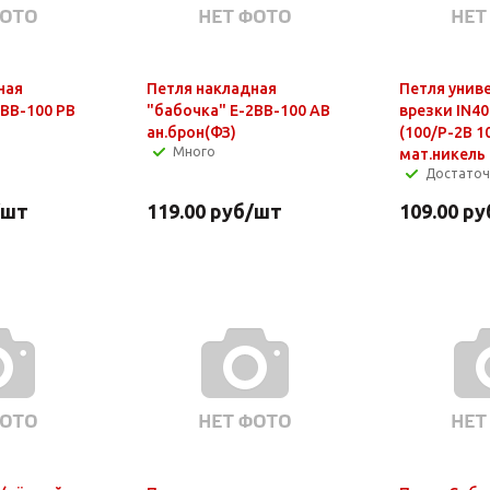
ная
Петля накладная
Петля унив
2ВВ-100 РВ
"бабочка" Е-2ВВ-100 АВ
врезки IN4
ан.брон(ФЗ)
(100/P-2B 1
Много
мат.никель
Достато
/шт
119.00
руб
/шт
109.00
ру