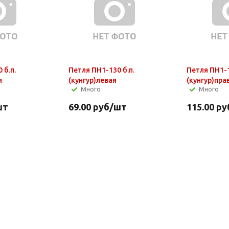
 б.п.
Петля ПН1-130 б.п.
Петля ПН1-
я
(кунгур)левая
(кунгур)пра
Много
Много
шт
69.00
руб
/шт
115.00
ру