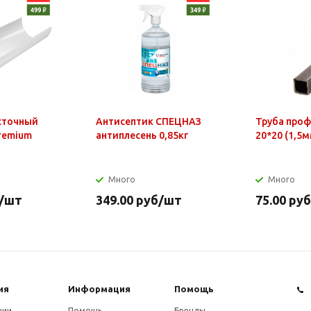
сточный
Антисептик СПЕЦНАЗ
Труба про
Premium
антиплесень 0,85кг
20*20 (1,5м
Много
Много
/шт
349.00
руб
/шт
75.00
руб
ия
Информация
Помощь
нии
Помощь
Бренды