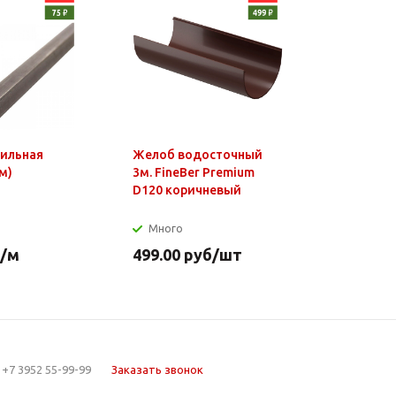
фильная
Желоб водосточный
Чайник э
м)
3м. FineBer Premium
1,8л, 150
D120 коричневый
нагр.элем
нерж.стал
Много
Много
/м
499.00
руб
/шт
649.90
р
+7 3952 55-99-99
Заказать звонок