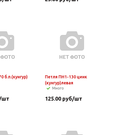
0 б.п.(кунгур)
Петля ПН1-130 цинк
(кунгур)левая
Много
/шт
125.00
руб
/шт