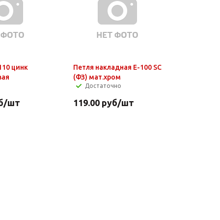
110 цинк
Петля накладная Е-100 SC
вая
(ФЗ) мат.хром
Достаточно
б
/шт
119.00
руб
/шт