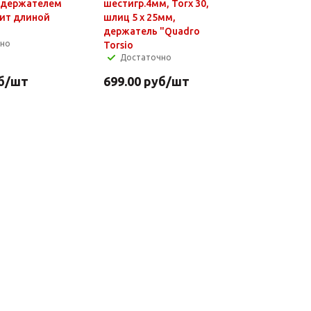
 держателем
шестигр.4мм, Torx 30,
бит длиной
шлиц 5 х 25мм,
держатель "Quadro
чно
Torsio
Достаточно
б
/шт
699.00
руб
/шт