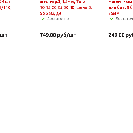
 4 шт
шестигр.3,4,5мм, Torx
магнитным
8/110,
10,15,20,25,30,40, шлиц 3,
для бит; 9 
5 х 25м, де
25мм
Достаточно
Достато
/шт
749.00
руб
/шт
249.00
ру