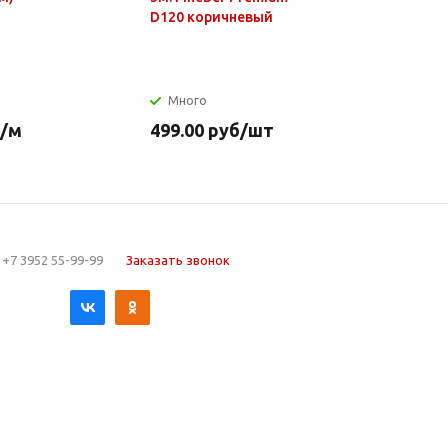
D120 коричневый
нагр.элем
нерж.стал
Много
Много
/м
499.00
руб
/шт
649.90
р
+7 3952 55-99-99
Заказать звонок