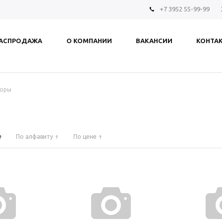
+7 3952 55-99-99
АСПРОДАЖА
О КОМПАНИИ
ВАКАНСИИ
КОНТА
оры
По алфавиту
По цене