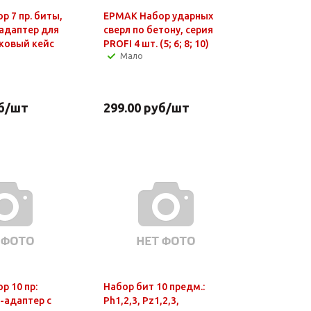
 7 пр. биты,
ЕРМАК Набор ударных
адаптер для
сверл по бетону, серия
иковый кейс
PROFI 4 шт. (5; 6; 8; 10)
Мало
б
/шт
299.00
руб
/шт
р 10 пр:
Набор бит 10 предм.:
-адаптер с
Ph1,2,3, Pz1,2,3,