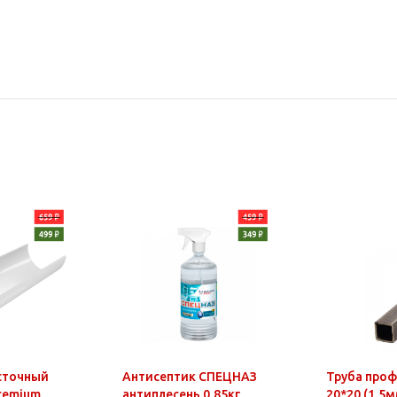
сточный
Антисептик СПЕЦНАЗ
Труба про
Premium
антиплесень 0,85кг
20*20 (1,5м