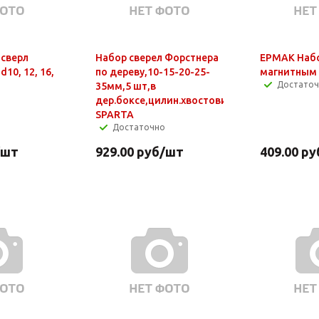
сверл
Набор сверел Форстнера
ЕРМАК Набо
d10, 12, 16,
по дереву,10-15-20-25-
магнитным
Достато
35мм,5 шт,в
дер.боксе,цилин.хвостовик
SPARTA
Достаточно
/шт
929.00
руб
/шт
409.00
ру