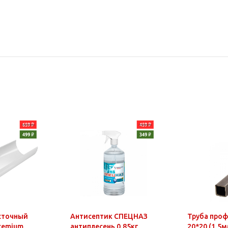
сточный
Антисептик СПЕЦНАЗ
Труба про
Premium
антиплесень 0,85кг
20*20 (1,5м