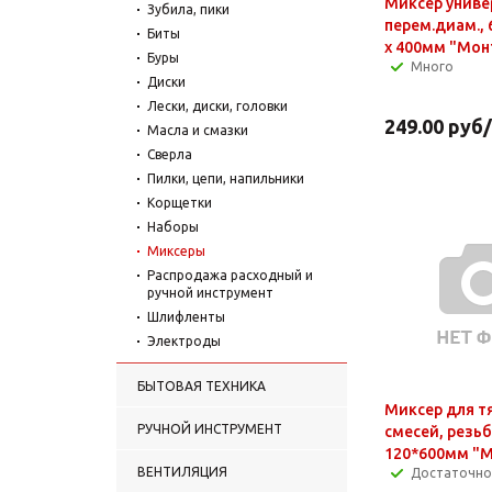
Миксер униве
Зубила, пики
перем.диам., 6
Биты
х 400мм "Мо
Буры
Много
Диски
Лески, диски, головки
249.00
руб
Масла и смазки
Сверла
Пилки, цепи, напильники
Корщетки
Наборы
Миксеры
Распродажа расходный и
ручной инструмент
Шлифленты
Электроды
БЫТОВАЯ ТЕХНИКА
Миксер для т
РУЧНОЙ ИНСТРУМЕНТ
смесей, резь
120*600мм "
ВЕНТИЛЯЦИЯ
Достаточно