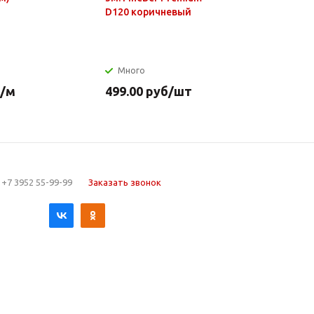
D120 коричневый
нагр.элем
нерж.стал
Много
Много
/м
499.00
руб
/шт
649.90
р
+7 3952 55-99-99
Заказать звонок