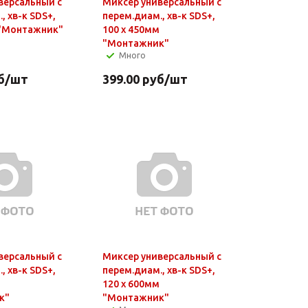
версальный с
Миксер универсальный с
, хв-к SDS+,
перем.диам., хв-к SDS+,
 "Монтажник"
100 х 450мм
"Монтажник"
Много
б
/шт
399.00
руб
/шт
версальный с
Миксер универсальный с
, хв-к SDS+,
перем.диам., хв-к SDS+,
120 х 600мм
к"
"Монтажник"