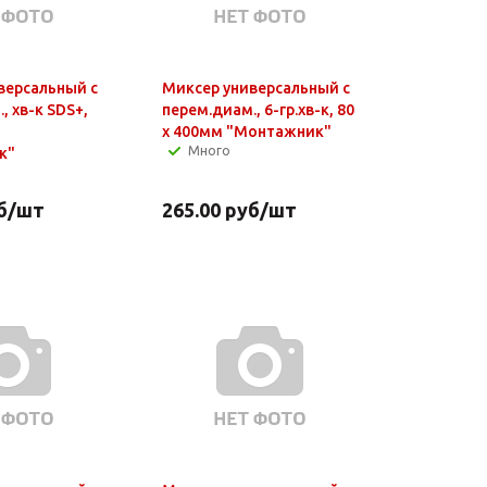
версальный с
Миксер универсальный c
, хв-к SDS+,
перем.диам., 6-гр.хв-к, 80
х 400мм "Монтажник"
Много
к"
б
/шт
265.00
руб
/шт