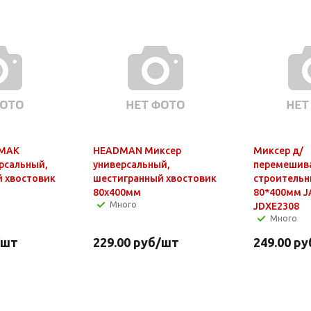
МАК
HEADMAN Миксер
Миксер д/
рсальный,
универсальный,
перемешива
 хвостовик
шестигранный хвостовик
строительн
80x400мм
80*400мм JADEVER
Много
JDXE2308
Много
/шт
229.00
руб
/шт
249.00
ру