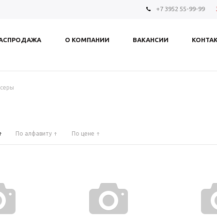
+7 3952 55-99-99
АСПРОДАЖА
О КОМПАНИИ
ВАКАНСИИ
КОНТА
серы
По алфавиту
По цене