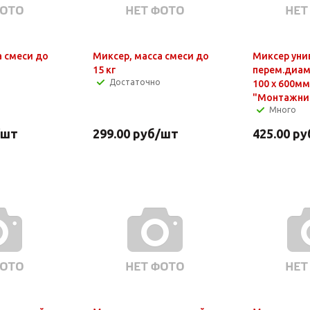
а смеси до
Миксер, масса смеси до
Миксер уни
15 кг
перем.диам.
Достаточно
100 х 600мм
"Монтажни
Много
/шт
299.00
руб
/шт
425.00
ру