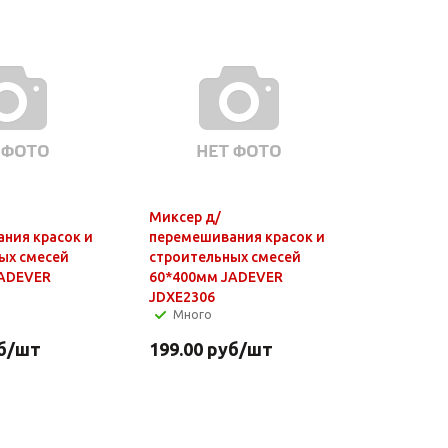
Миксер д/
ния красок и
перемешивания красок и
ых смесей
строительных смесей
60*400мм JADEVER
JDXE2306
Много
б
/шт
199.00
руб
/шт