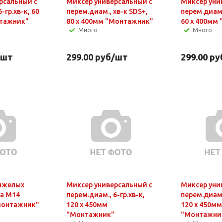
рсальный c
Миксер универсальный с
Миксер уни
-гр.хв-к, 60
перем.диам., хв-к SDS+,
перем.диам.
нтажник"
80 х 400мм "Монтажник"
60 х 400мм
Много
Много
/шт
299.00
руб
/шт
299.00
ру
яжелых
Миксер универсальный c
Миксер уни
ба М14
перем.диам., 6-гр.хв-к,
перем.диам.
Монтажник"
120 х 450мм
120 х 450мм
"Монтажник"
"Монтажни