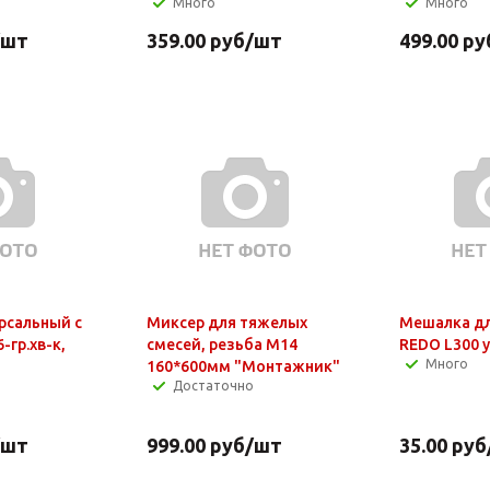
Много
Много
/шт
359.00
руб
/шт
499.00
ру
рсальный c
Миксер для тяжелых
Мешалка дл
-гр.хв-к,
смесей, резьба М14
REDO L300 
Много
160*600мм "Монтажник"
Достаточно
/шт
999.00
руб
/шт
35.00
руб