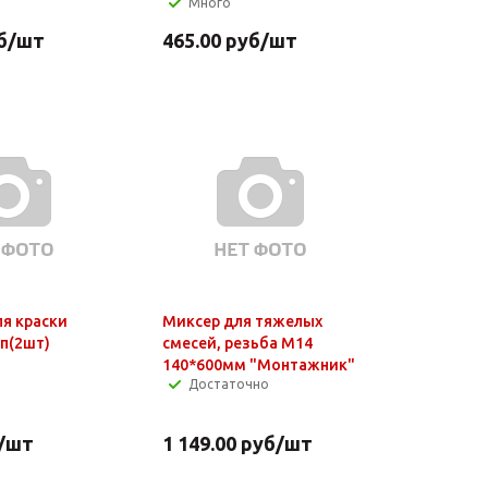
Много
б
/шт
465.00
руб
/шт
я краски
Миксер для тяжелых
уп(2шт)
смесей, резьба М14
140*600мм "Монтажник"
Достаточно
/шт
1 149.00
руб
/шт