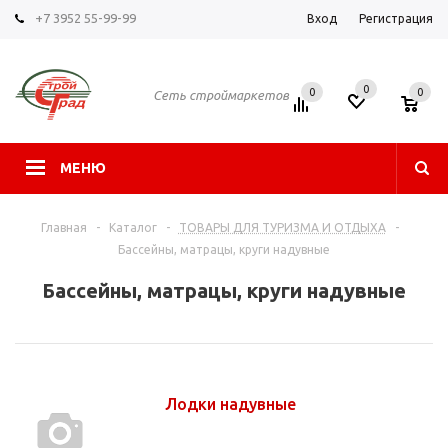
+7 3952 55-99-99
Вход
Регистрация
0
0
0
Сеть строймаркетов
МЕНЮ
Главная
-
Каталог
-
ТОВАРЫ ДЛЯ ТУРИЗМА И ОТДЫХА
-
Бассейны, матрацы, круги надувные
Бассейны, матрацы, круги надувные
Лодки надувные