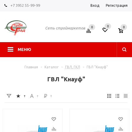
+7 3952 55-99-99
Вход
Регистрация
0
0
0
Сеть строймаркетов
МЕНЮ
Главная
-
Каталог
-
ГВЛ, ГКЛ
-
ГВЛ "Кнауф"
ГВЛ "Кнауф"