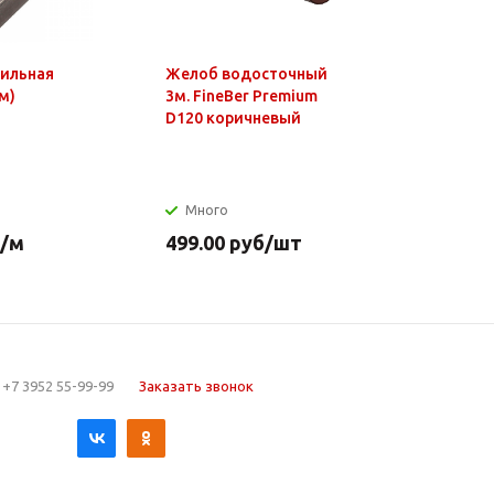
фильная
Желоб водосточный
Чайник э
м)
3м. FineBer Premium
1,8л, 150
D120 коричневый
нагр.элем
нерж.стал
Много
Много
/м
499.00
руб
/шт
649.90
р
+7 3952 55-99-99
Заказать звонок