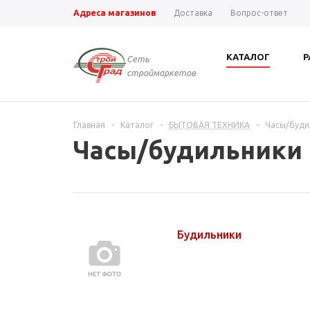
Адреса магазинов
Доставка
Вопрос-ответ
КАТАЛОГ
Р
Сеть
строймаркетов
Главная
-
Каталог
-
БЫТОВАЯ ТЕХНИКА
-
Часы/буди
Часы/будильники
Будильники