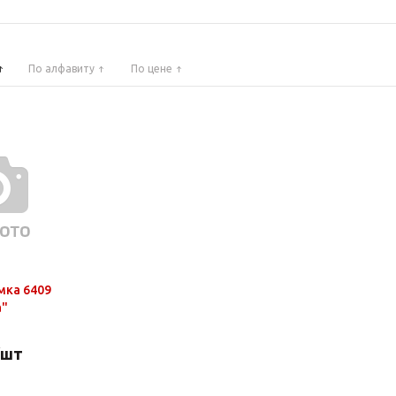
По алфавиту
По цене
мка 6409
а"
/шт