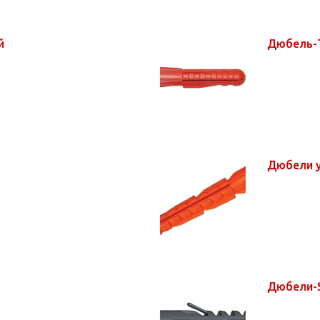
ый
Дюбель-Т
Дюбели 
Дюбели-S