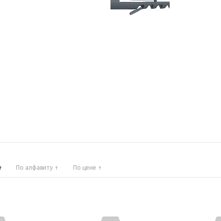
По алфавиту
По цене