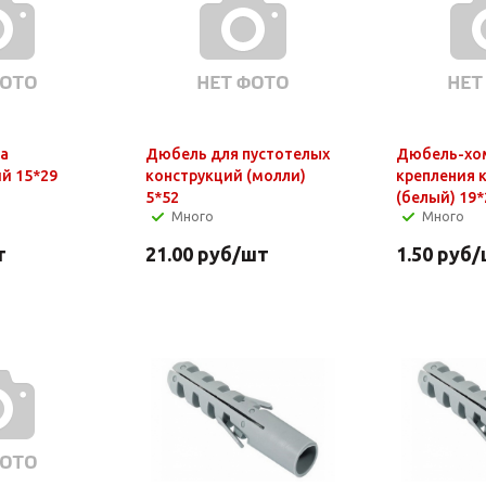
а
Дюбель для пустотелых
Дюбель-хо
й 15*29
конструкций (молли)
крепления 
5*52
(белый) 19*
Много
Много
т
21.00
руб
/шт
1.50
руб
/