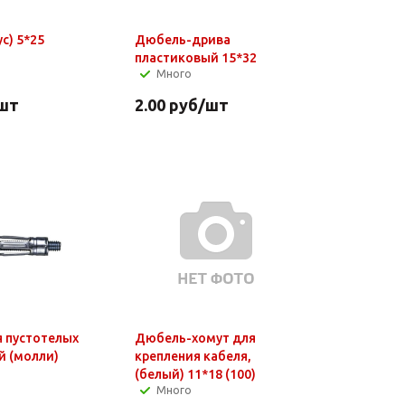
Дюбель-S (ус) 5*25
Дюбель-дрива
пластиковый 15*32
Много
шт
2.00
руб
/шт
 пустотелых
Дюбель-хомут для
й (молли)
крепления кабеля,
(белый) 11*18 (100)
Много