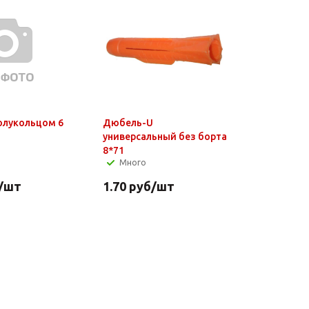
Дюбель с полукольцом 6
Дюбель-U
универсальный без борта
8*71
Много
/шт
1.70
руб
/шт