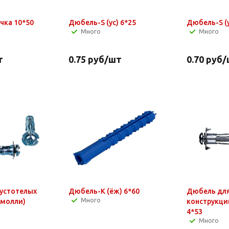
чка 10*50
Дюбель-S (ус) 6*25
Много
Много
т
0.75
руб
/шт
0.70
руб
/
устотелых
Дюбель-K (ёж) 6*60
Дюбель для
Много
(молли)
конструкци
4*53
Много