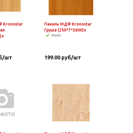
 Kronostar
Панель МДФ Kronostar
лая
Груша (250*7*2600)з
Мало
)з
б
/шт
199.00
руб
/шт