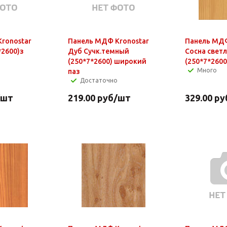
ronostar
Панель МДФ Kronostar
Панель МДФ
0*7*2600)з
Дуб Сучк.темный
Сосна свет
(250*7*2600) широкий
(250*7*2600
Много
паз
Достаточно
/шт
219.00
руб
/шт
329.00
ру