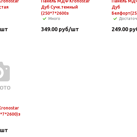
ronostar
Панель МДФ Kronostar
Панель МДФ
стая
Дуб Сучк.темный
Дуб
(250*7*2600з
Белфорт(25
Много
Достато
/шт
349.00
руб
/шт
249.00
ру
ronostar
*7*2600)з
/шт