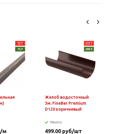
фильная
Желоб водосточный
Чайник э
м)
3м. FineBer Premium
1,8л, 150
D120 коричневый
нагр.элем
нерж.стал
Много
Много
/м
499.00
руб
/шт
649.90
р