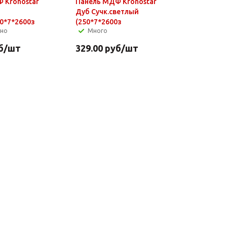
 Kronostar
Панель МДФ Kronostar
Дуб Сучк.светлый
0*7*2600з
(250*7*2600з
чно
Много
б
/шт
329.00
руб
/шт