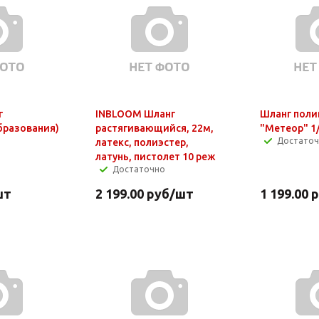
г
INBLOOM Шланг
Шланг пол
бразования)
растягивающийся, 22м,
"Метеор" 1
Достато
латекс, полиэстер,
латунь, пистолет 10 реж
Достаточно
шт
2 199.00
руб
/шт
1 199.00
р