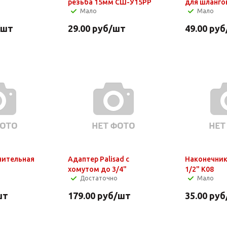
резьба 15мм СШ-У15РР
для шланго
Мало
Мало
/шт
29.00
руб
/шт
49.00
руб
нительная
Адаптер Palisad с
Наконечник
хомутом до 3/4"
1/2" К08
Достаточно
Мало
шт
179.00
руб
/шт
35.00
руб