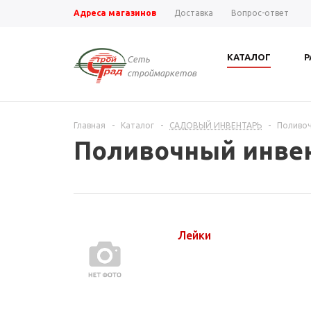
Адреса магазинов
Доставка
Вопрос-ответ
КАТАЛОГ
Р
Сеть
строймаркетов
Главная
-
Каталог
-
САДОВЫЙ ИНВЕНТАРЬ
-
Поливоч
Поливочный инве
Лейки