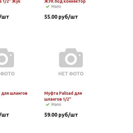
в 1/2" Жук
ЖУК под коннектор
Мало
/шт
55.00
руб
/шт
 для шлангов
Муфта Palisad для
шлангов 1/2"
Мало
/шт
59.00
руб
/шт