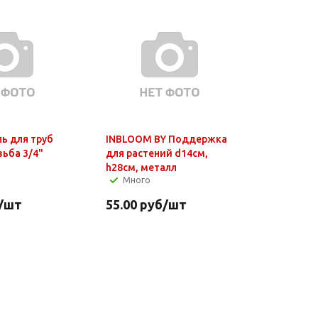
ь для труб
INBLOOM BY Поддержка
зьба 3/4"
для растений d14см,
h28см, металл
Много
/шт
55.00
руб
/шт