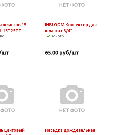
я шлангов 15-
INBLOOM Коннектор для
Ш-15Т25ТТ
шланга d3/4"
чно
Много
/шт
65.00
руб
/шт
ь цанговый
Насадка дождевальная