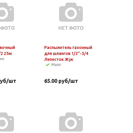
ивочный
Распылитель газонный
/2 25м
для шлангов 1/2"-3/4
чно
Лепесток Жук
Мало
уб
/шт
65.00
руб
/шт