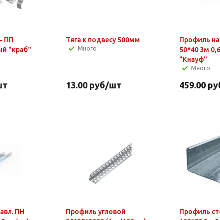
- ПП
Тяга к подвесу 500мм
Профиль на
Много
й "краб"
50*40 3м 0,6
"Кнауф"
Много
шт
13.00
руб
/шт
459.00
ру
авл. ПН
Профиль угловой
Профиль ст