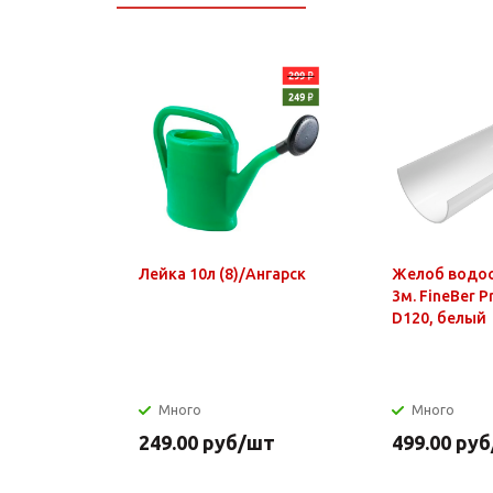
Лейка 10л (8)/Ангарск
Желоб водо
3м. FineBer 
D120, белый
Много
Много
249.00
руб
/шт
499.00
руб