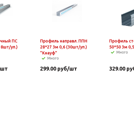
ечный ПС
Профиль направл. ППН
Профиль ст
18шт/уп.)
28*27 3м 0,6 (30шт/уп.)
50*50 3м 0,5
Много
"Кнауф"
Много
/шт
299.00
руб
/шт
329.00
ру