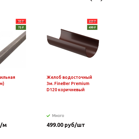
фильная
Желоб водосточный
Чайник э
м)
3м. FineBer Premium
1,8л, 150
D120 коричневый
нагр.элем
нерж.стал
Много
Много
/м
499.00
руб
/шт
649.90
р