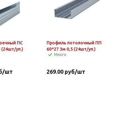
оечный ПС
Профиль потолочный ПП
 (24шт/уп.)
60*27 3м 0,5 (24шт/уп.)
Много
б
/шт
269.00
руб
/шт