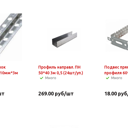
чок
Профиль направл. ПН
Подвес пря
 10мм*3м
50*40 3м 0,5 (24шт/уп.)
профиля 60*
Много
Много
шт
269.00
руб
/шт
18.00
руб