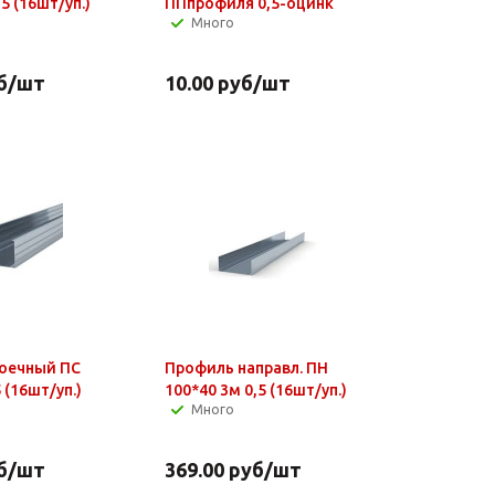
5 (16шт/уп.)
ППпрофиля 0,5-оцинк
Много
б
/шт
10.00
руб
/шт
оечный ПС
Профиль направл. ПН
 (16шт/уп.)
100*40 3м 0,5 (16шт/уп.)
Много
б
/шт
369.00
руб
/шт