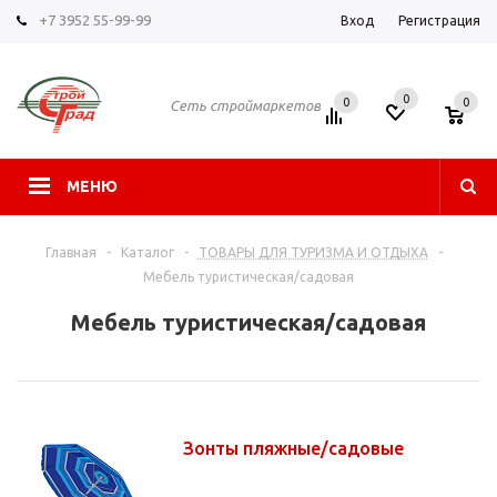
+7 3952 55-99-99
Вход
Регистрация
0
0
0
Сеть строймаркетов
МЕНЮ
Главная
-
Каталог
-
ТОВАРЫ ДЛЯ ТУРИЗМА И ОТДЫХА
-
Мебель туристическая/садовая
Мебель туристическая/садовая
Зонты пляжные/садовые