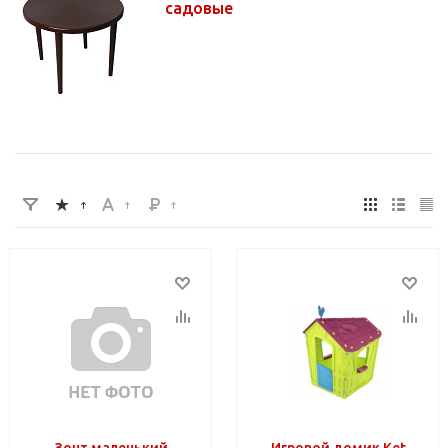
садовые
Зонт маленький
Игровой домик Ket