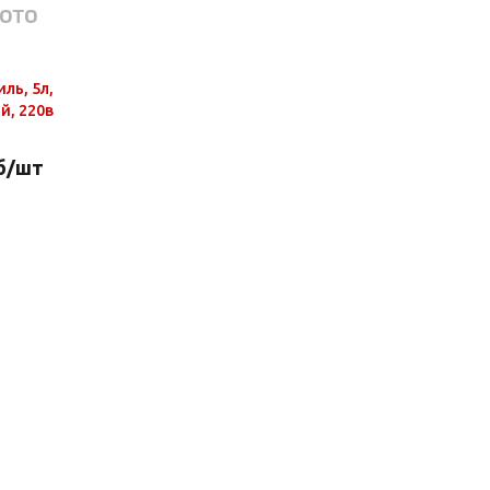
ль, 5л,
й, 220в
б
/шт