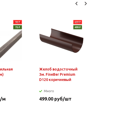
фильная
Желоб водосточный
Чайник э
м)
3м. FineBer Premium
1,8л, 150
D120 коричневый
нагр.элем
нерж.стал
Много
Много
/м
499.00
руб
/шт
649.90
р