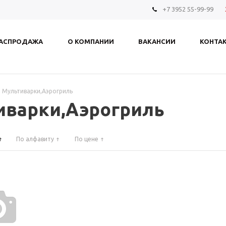
+7 3952 55-99-99
АСПРОДАЖА
О КОМПАНИИ
ВАКАНСИИ
КОНТА
, Мультиварки,Аэрогриль
иварки,Аэрогриль
По алфавиту
По цене